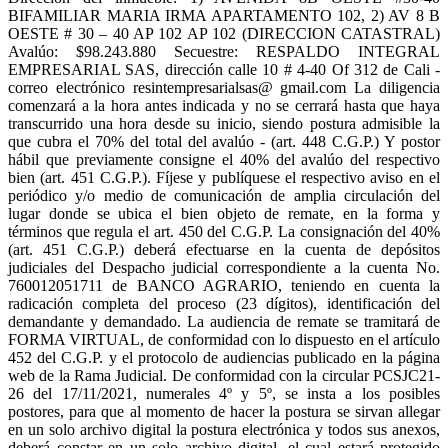
BIFAMILIAR MARIA IRMA APARTAMENTO 102, 2) AV 8 B
OESTE # 30 – 40 AP 102 AP 102 (DIRECCION CATASTRAL)
Avalúo: $98.243.880 Secuestre: RESPALDO INTEGRAL
EMPRESARIAL SAS, dirección calle 10 # 4-40 Of 312 de Cali -
correo electrónico resintempresarialsas@ gmail.com La diligencia
comenzará a la hora antes indicada y no se cerrará hasta que haya
transcurrido una hora desde su inicio, siendo postura admisible la
que cubra el 70% del total del avalúo - (art. 448 C.G.P.) Y postor
hábil que previamente consigne el 40% del avalúo del respectivo
bien (art. 451 C.G.P.). Fíjese y publíquese el respectivo aviso en el
periódico y/o medio de comunicación de amplia circulación del
lugar donde se ubica el bien objeto de remate, en la forma y
términos que regula el art. 450 del C.G.P. La consignación del 40%
(art. 451 C.G.P.) deberá efectuarse en la cuenta de depósitos
judiciales del Despacho judicial correspondiente a la cuenta No.
760012051711 de BANCO AGRARIO, teniendo en cuenta la
radicación completa del proceso (23 dígitos), identificación del
demandante y demandado. La audiencia de remate se tramitará de
FORMA VIRTUAL, de conformidad con lo dispuesto en el artículo
452 del C.G.P. y el protocolo de audiencias publicado en la página
web de la Rama Judicial. De conformidad con la circular PCSJC21-
26 del 17/11/2021, numerales 4º y 5º, se insta a los posibles
postores, para que al momento de hacer la postura se sirvan allegar
en un solo archivo digital la postura electrónica y todos sus anexos,
deberá constar en un solo archivo digital, el cual estará protegido