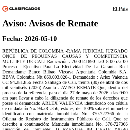
Aviso: Avisos de Remate
Fecha: 2026-05-10
REPÚBLICA DE COLOMBIA -RAMA JUDICIAL JUZGADO
ONCE DE PEQUEÑAS CAUSAS Y COMPETENCIA
MÚLTIPLE DE CALI Radicación : 7600141890112018 00572 00
Proceso : Ejecutivo Para La Efectividad De La Garantía Real
Demandante Banco Bilbao Vizcaya Argentaria Colombia S.A.
BBVA Colombia Nit 860.003.020-1 Demandado : Arlex Valencia
CC 94.281.856 Fecha Santiago de Cali, treinta (30) de abril de dos
mil veintiséis (2026) Asunto : AVISO REMATE Que, dentro del
proceso de la referencia, para el día 27 de mayo de 2026 a las 9:00
am para llevar a cabo la diligencia de remate de los derechos que
posee el demandado ARLEX VALENCIA identificado con cédula
de ciudadanía No. 94.281.856, esto es, del 100% sobre el inmueble
identificado con matrícula inmobiliaria No. 370-727366 de la
Oficina de Registro de Instrumentos Públicos de Cali. Que se
describe a continuación: Matricula inmobiliaria No. 370-727366
Dirección del inmueble: 1) AVENIDA 8B OESTE #30-40