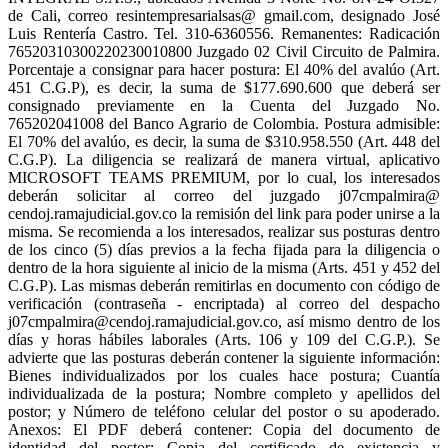
de Cali, correo resintempresarialsas@ gmail.com, designado José
Luis Rentería Castro. Tel. 310-6360556. Remanentes: Radicación
76520310300220230010800 Juzgado 02 Civil Circuito de Palmira.
Porcentaje a consignar para hacer postura: El 40% del avalúo (Art.
451 C.G.P), es decir, la suma de $177.690.600 que deberá ser
consignado previamente en la Cuenta del Juzgado No.
765202041008 del Banco Agrario de Colombia. Postura admisible:
El 70% del avalúo, es decir, la suma de $310.958.550 (Art. 448 del
C.G.P). La diligencia se realizará de manera virtual, aplicativo
MICROSOFT TEAMS PREMIUM, por lo cual, los interesados
deberán solicitar al correo del juzgado j07cmpalmira@
cendoj.ramajudicial.gov.co la remisión del link para poder unirse a la
misma. Se recomienda a los interesados, realizar sus posturas dentro
de los cinco (5) días previos a la fecha fijada para la diligencia o
dentro de la hora siguiente al inicio de la misma (Arts. 451 y 452 del
C.G.P). Las mismas deberán remitirlas en documento con código de
verificación (contraseña - encriptada) al correo del despacho
j07cmpalmira@cendoj.ramajudicial.gov.co, así mismo dentro de los
días y horas hábiles laborales (Arts. 106 y 109 del C.G.P.). Se
advierte que las posturas deberán contener la siguiente información:
Bienes individualizados por los cuales hace postura; Cuantía
individualizada de la postura; Nombre completo y apellidos del
postor; y Número de teléfono celular del postor o su apoderado.
Anexos: El PDF deberá contener: Copia del documento de
identidad del postor; Copia del certificado de existencia y