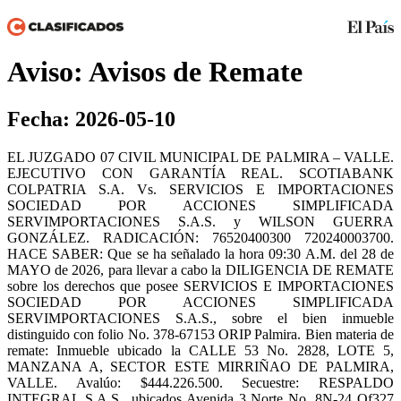
Aviso: Avisos de Remate
Fecha: 2026-05-10
EL JUZGADO 07 CIVIL MUNICIPAL DE PALMIRA – VALLE.
EJECUTIVO CON GARANTÍA REAL. SCOTIABANK
COLPATRIA S.A. Vs. SERVICIOS E IMPORTACIONES
SOCIEDAD POR ACCIONES SIMPLIFICADA
SERVIMPORTACIONES S.A.S. y WILSON GUERRA
GONZÁLEZ. RADICACIÓN: 76520400300 720240003700.
HACE SABER: Que se ha señalado la hora 09:30 A.M. del 28 de
MAYO de 2026, para llevar a cabo la DILIGENCIA DE REMATE
sobre los derechos que posee SERVICIOS E IMPORTACIONES
SOCIEDAD POR ACCIONES SIMPLIFICADA
SERVIMPORTACIONES S.A.S., sobre el bien inmueble
distinguido con folio No. 378-67153 ORIP Palmira. Bien materia de
remate: Inmueble ubicado la CALLE 53 No. 2828, LOTE 5,
MANZANA A, SECTOR ESTE MIRRIÑAO DE PALMIRA,
VALLE. Avalúo: $444.226.500. Secuestre: RESPALDO
INTEGRAL S.A.S., ubicados Avenida 3 Norte No. 8N-24 Of327