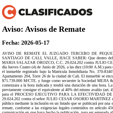
Aviso: Avisos de Remate
Fecha: 2026-05-17
AVISO DE REMATE EL JUZGADO TERCERO DE PEQUEÑ
SANTIAGO DE CALI, VALLE, HACE SABER: Que dentro del Proces
MARIA SALAZAR OROZCO, C.C. 29.024.202 contra JULIO CE
día Jueves Cuatro (4) de Junio de 2026, a las diez (10:00 A.M.) 
el inmueble registrado bajo la Matricula Inmobiliaria No. 370-834
Apartamento 204, Torre 26 de la ciudad de Cali. El inmueble se en
$71.739.000 M/CTE. y funge como secuestre la Sociedad MEJI
comenzara a la hora indicada y tendrá una duración de una hora. La ba
previamente consigne el equivalente al 40% del mismo avalúo (a
para el PROCESO EJECUTIVO PARA LA EFECTIVIDAD DE LA G
29.024.202 contra el señor JULIO CESAR OSORIO MARTINEZ quien s
público mediante la inclusión en un listado que se publicará por una 
remate, conforme a las exigencias legales contenidos en artículo 
comunicación en que haya hecho la publicación, para ser agregada al e