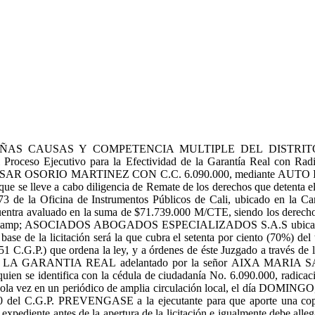
AS CAUSAS Y COMPETENCIA MULTIPLE DEL DISTRITO
o Ejecutivo para la Efectividad de la Garantía Real con Radic
SAR OSORIO MARTINEZ CON C.C. 6.090.000, mediante AUTO I
para que se lleve a cabo diligencia de Remate de los derechos que 
073 de la Oficina de Instrumentos Públicos de Cali, ubicado en la Ca
cuentra avaluado en la suma de $71.739.000 M/CTE, siendo los derecho
A &amp; ASOCIADOS ABOGADOS ESPECIALIZADOS S.A.S ubicados en 
se de la licitación será la que cubra el setenta por ciento (70%) del t
rt. 451 C.G.P.) que ordena la ley, y a órdenes de éste Juzgado a 
ARANTIA REAL adelantado por la señor AIXA MARIA SALAZA
e identifica con la cédula de ciudadanía No. 6.090.000, radicació
sola vez en un periódico de amplia circulación local, el día DOMINGO, c
450 del C.G.P. PREVENGASE a la ejecutante para que aporte una copi
xpediente antes de la apertura de la licitación e igualmente debe allega