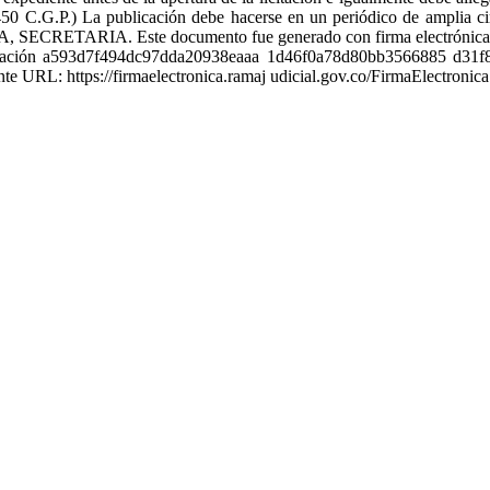
.450 C.G.P.) La publicación debe hacerse en un periódico de amplia ci
 Este documento fue generado con firma electrónica y cuenta 
ificación a593d7f494dc97dda20938eaaa 1d46f0a78d80bb3566885 d31
nte URL: https://firmaelectronica.ramaj udicial.gov.co/FirmaElectronica