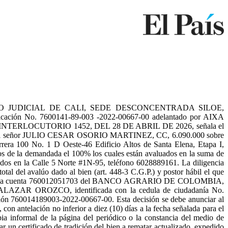
 JUDICIAL DE CALI, SEDE DESCONCENTRADA SILOE,
ación No. 7600141-89-003 -2022-00667-00 adelantado por AIXA
NTERLOCUTORIO 1452, DEL 28 DE ABRIL DE 2026, señala el
detenta el señor JULIO CESAR OSORIO MARTINEZ, CC, 6.090.000 sobre
rrera 100 No. 1 D Oeste-46 Edificio Altos de Santa Elena, Etapa I,
s de la demandada el 100% los cuales están avaluados en la suma de
la Calle 5 Norte #1N-95, teléfono 6028889161. La diligencia
otal del avalúo dado al bien (art. 448-3 C.G.P.) y postor hábil el que
través de la cuenta 760012051703 del BANCO AGRARIO DE COLOMBIA,
R OROZCO, identificada con la cedula de ciudadanía No.
n 760014189003-2022-00667-00. Esta decisión se debe anunciar al
on antelación no inferior a diez (10) días a la fecha señalada para el
a informal de la página del periódico o la constancia del medio de
r un certificado de tradición del bien a rematar actualizado, expedido