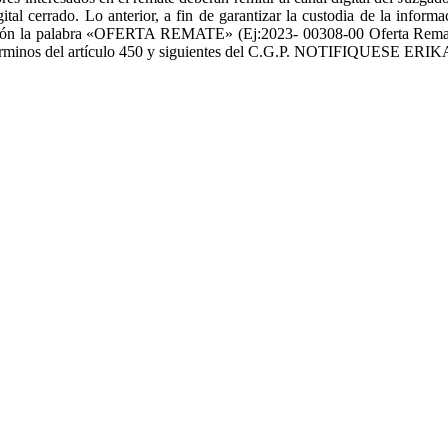
tal cerrado. Lo anterior, a fin de garantizar la custodia de la info
uación la palabra «OFERTA REMATE» (Ej:2023- 00308-00 Oferta Remate)
a en los términos del artículo 450 y siguientes del C.G.P. NOTIFI