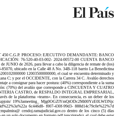
 ART 450 C.G.P. PROCESO: EJECUTIVO DEMANDANTE: BANCO
CACIÓN: 76-520-40-03-002- 2024-00572-00 CUENTA BANCO
JUNIO de 2026, para llevar a cabo la diligencia de remate de (los)
378-85070, ubicado en la Calle 48 A No. 34B-118 barrio La Benedictina
 765200102000000 12003500000000, el cual se encuentra determinado y
anzana C; y por el OCCIDENTE, con la Carrera 34 C. Avalúo derechos
ignar para hacer postura: (40%) correspondiente a la suma
 (70%) del avalúo que corresponde a CINCUENTA Y CUATRO
RENTERIA CASTRO, de RESPALDO INTEGRAL EMPRESARIAL,
través de la plataforma «teams». En consecuencia, es un deber de los
om/l/meetupjoin/ 19%3ameeting_ Mjg0OGZlYmQtODc2Mi00YzE0LWI3Njc
d%22%3a%22a 6c446d8- f007-430f-99d3- 888d14c79c0e%22%7d
2cmpalmira@ cendoj.ramajudicial.gov.co dentro de los cinco (5) días
do en un solo documento en formato pdf (encriptado), el cual debe estar