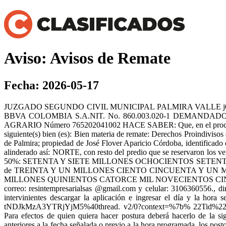
Aviso: Avisos de Remate
Fecha: 2026-05-17
JUZGADO SEGUNDO CIVIL MUNICIPAL PALMIRA VALLE j02cm
BBVA COLOMBIA S.A.NIT. No. 860.003.020-1 DEMANDADOS
AGRARIO Número 765202041002 HACE SABER: Que, en el proceso de la 
siguiente(s) bien (es): Bien materia de remate: Derechos Proindiviso
de Palmira; propiedad de José Flover Aparicio Córdoba, identificad
alinderado así: NORTE, con resto del predio que se reservaron los
50%: SETENTA Y SIETE MILLONES OCHOCIENTOS SETENTA Y OCHO
de TREINTA Y UN MILLONES CIENTO CINCUENTA Y UN MIL CU
MILLONES QUINIENTOS CATORCE MIL NOVECIENTOS CINCU
correo: resintempresarialsas @gmail.com y celular: 3106360556., dir
intervinientes descargar la aplicación e ingresar el día y la
tNDJkMzA3YTRjYjM5%40thread. v2/0?context=%7b% 22Tid%22 
Para efectos de quien quiera hacer postura deberá hacerlo de la si
anteriores a la fecha señalada o previo a la hora programada, los post