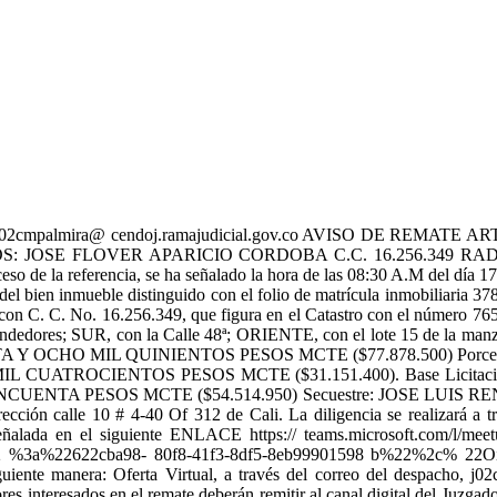
palmira@ cendoj.ramajudicial.gov.co AVISO DE REMATE
: JOSE FLOVER APARICIO CORDOBA C.C. 16.256.349 RADI
referencia, se ha señalado la hora de las 08:30 A.M del día 17 de 
s del bien inmueble distinguido con el folio de matrícula inmobiliaria 
o con C. C. No. 16.256.349, que figura en el Catastro con el número
 vendedores; SUR, con la Calle 48ª; ORIENTE, con el lote 15 de la m
 MIL QUINIENTOS PESOS MCTE ($77.878.500) Porcentaje a cons
ATROCIENTOS PESOS MCTE ($31.151.400). Base Licitación:
ENTA PESOS MCTE ($54.514.950) Secuestre: JOSE LUIS 
ección calle 10 # 4-40 Of 312 de Cali. La diligencia se realizará a 
 hora señalada en el siguiente ENLACE https:// teams.microsoft.c
%3a%22622cba98- 80f8-41f3-8df5-8eb99901598 b%22%2c% 22Oi
guiente manera: Oferta Virtual, a través del correo del despacho, j0
ores interesados en el remate deberán remitir al canal digital del Juzga