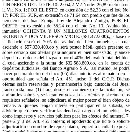
LINDEROS DEL LOTE 10: 2.054,2 M2 Norte: 26,89 metros con
la Vía No. 1; POR EL ESTE; en extensión de 52,33 con el lote No.
17; POR EL SUR, en extensión de 71,64 con predio que fue de los
herederos de Juan Zuñiga hoy de Alejandro Zuñiga, POR EL
OESTE, en extensión de 55,24 con el lote No. 19. Avalúo bien
inmueble: OCHENTA Y UN MILLONES CUATROCIENTOS
SETENTA Y DOS MIL PESOS M/CTE. ($81.472.000)., la base de
la licitación será el 70% del avaluó del bien inmueble, el cual
asciende a $57.030.400.oo y será postor hábil, quien presente en
sobre cerrado sus ofertas para adquirir el bien subastado, y anexe
deposito a órdenes del Juzgado por el 40% del avaluó total del bien
el cual asciende a la suma de $32.588.800,oo, en la cuenta de
depósitos Judiciales, del Banco Agrario S.A., así mismo, se podrá
hacer postura dentro del cinco (05) días anteriores al remate o en la
oportunidad que señala el Art. 451 inciso 1 del C.G.P. Dichas
ofertas serán reservadas y permanecerán bajo custodia del Juez;
transcurrida una (1) hora desde el comienzo de la licitación, se
abrirán los sobres y se leerán en voz alta las ofertas y si reúnen los
requisitos señalados, se adjudicara al mejor postor el bien objeto de
remate. A quienes tengan interés en participar en la subasta, se
advierte que deben verificar las deudas a cargo del inmueble, tales
como impuestos y servicios públicos para los efectos del numeral 7,
parte 2 y 3 del Art. 455 ibidem; el apoderado que licite o solicite
adjudicación en nombre de representado, requerirá facultad expresa.
Nadie podrá licitar por un tercero si no presenta poder debidamente