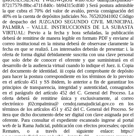
87217579-f8bc-471f-840c- bb94315cdf40 ) Será postura admisible
la que cubra el 70% del valor de avalúo, previa consignación del
40% en la cuenta de depósitos judiciales No. 765202041002 Código
de despacho del JUZGADO SEGUNDO CIVIL MUNICIPAL
PALMIRA – VALLE. INSTRUCCIONES DE LA SUBASTA
VIRTUAL: Previo a la fecha y hora señaladas, la publicación
deberá de remitirse de manera legible en formato PDF y enviarse al
correo institucional en la misma deberá de observase claramente la
fecha en que se realizó. Los interesados deberán de presentar: i. la
oferta de forma digital debidamente suscrita con una clave personal
que solo debe de conocer el oferente y que suministrará en el
desarrollo de la audiencia virtual cuando lo indique el Juez. ii. Copia
del documento de identidad. iii copia del comprobante de depósito
para hacer la postura correspondiente en los términos de lo previsto
en el artículo 451 y SS ibidem, lo anterior a fin de garantizar los
principios de transparencia, integridad y autenticidad, consagrados
en el parágrafo del artículo 452 del C. General del Proceso. La
oferta deberá de remitirse única y exclusivamente, al correo
electrónico j02cmpalmira@ cendoj.ramajudicial.gov.co en los
términos de los artículos 451 y 452 del C. General del Proceso. Se
itera que dicho documento debe ser digital con clave asignada por el
oferente. Para consultar el expediente escaneado ingrese al portal
web de la Rama Judicial, publicación con efectos procesales; opción
Remates, o a través del siguiente enlace: https://