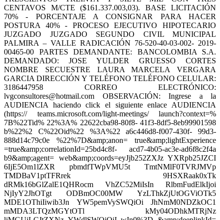
CENTAVOS M/CTE ($161.337.003,03). BASE LICITACIÓN
70% - PORCENTAJE A CONSIGNAR PARA HACER
POSTURA 40% - PROCESO EJECUTIVO HIPOTECARIO
JUZGADO JUZGADO SEGUNDO CIVIL MUNICIPAL
PALMIRA – VALLE RADICACIÓN 76-520-40-03-002- 2019-
00465-00 PARTES DEMANDANTE: BANCOLOMBIA S.A.
DEMANDADO: JOSE YULDER GRUESSO CORTES
NOMBRE SECUESTRE LAURA MARCELA VERGARA
GARCIA DIRECCIÓN Y TELÉFONO TELÉFONO CELULAR:
3186447958 CORREO ELECTRÓNICO:
lvgconsultores@hotmail.com OBSERVACIÓN: Ingrese a la
AUDIENCIA haciendo click el siguiente enlace AUDIENCIA
(https:// teams.microsoft.com/light-meetings/ launch?context=%
7B%22Tid% 22%3A% 22622cba98-80f8- 41f3-8df5-8eb99901598
b%22%2 C%22Oid%22 %3A%22 a6c446d8-f007-430f- 99d3-
888d14c79c0e %22%7D&amp;anon= true&amp;lightExperience
=true&amp;correlationId=25bd4c8f- acd7-4b05-ac3e-ad6f8c2f4a
b9&amp;agent= web&amp;coords=eyJjb252ZXJz YXRpb25JZCI
6IjE5Om1lZXR pbmdfTWpVMU5t TmtNMlF0TVRJMVp
TMDBaV1ptTFRrek 9HSXRaak0xTk
dRMk16bGlZalE1QHRocm VhZC52MiIsIn RlbmFudElkIjoi
NjIyY2JhOTgt ODBmOC00MW YzLThkZjUtOGViOTk5
MDE1OThiIiwib3Jn YW5pemVySWQiOi JhNmM0NDZkOC1
mMDA3LTQzMGYtOTl kMy04ODhkMTRjNz
ljMGUiLCJtZXNz YWdlSWQiOiI wIn0%3D &amp;deeplinkId=