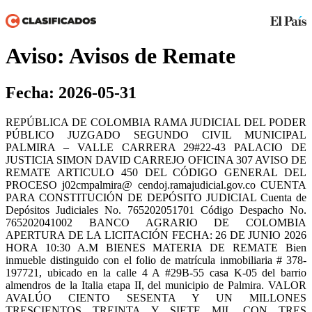
Aviso: Avisos de Remate
Fecha: 2026-05-31
REPÚBLICA DE COLOMBIA RAMA JUDICIAL DEL PODER
PÚBLICO JUZGADO SEGUNDO CIVIL MUNICIPAL
PALMIRA – VALLE CARRERA 29#22-43 PALACIO DE
JUSTICIA SIMON DAVID CARREJO OFICINA 307 AVISO DE
REMATE ARTICULO 450 DEL CÓDIGO GENERAL DEL
PROCESO j02cmpalmira@ cendoj.ramajudicial.gov.co CUENTA
PARA CONSTITUCIÓN DE DEPÓSITO JUDICIAL Cuenta de
Depósitos Judiciales No. 765202051701 Código Despacho No.
765202041002 BANCO AGRARIO DE COLOMBIA
APERTURA DE LA LICITACIÓN FECHA: 26 DE JUNIO 2026
HORA 10:30 A.M BIENES MATERIA DE REMATE Bien
inmueble distinguido con el folio de matrícula inmobiliaria # 378-
197721, ubicado en la calle 4 A #29B-55 casa K-05 del barrio
almendros de la Italia etapa II, del municipio de Palmira. VALOR
AVALÚO CIENTO SESENTA Y UN MILLONES
TRESCIENTOS TREINTA Y SIETE MIL CON TRES