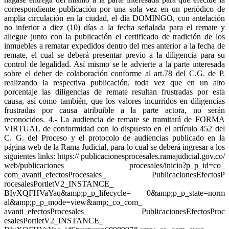
correspondiente publicación por una sola vez en un periódico de
amplia circulación en la ciudad, el día DOMINGO, con antelación
no inferior a diez (10) días a la fecha señalada para el remate y
allegue junto con la publicación el certificado de tradición de los
inmuebles a rematar expedidos dentro del mes anterior a la fecha de
remate, el cual se deberá presentar previo a la diligencia para su
control de legalidad. Así mismo se le advierte a la parte interesada
sobre el deber de colaboración conforme al art.78 del C.G. de P.
realizando la respectiva publicación, toda vez que en un alto
porcentaje las diligencias de remate resultan frustradas por esta
causa, así como también, que los valores incurridos en diligencias
frustradas por causa atribuible a la parte actora, no serán
reconocidos. 4.- La audiencia de remate se tramitará de FORMA
VIRTUAL de conformidad con lo dispuesto en el artículo 452 del
C. G. del Proceso y el protocolo de audiencias publicado en la
página web de la Rama Judicial, para lo cual se deberá ingresar a los
siguientes links: https:// publicacionesprocesales.ramajudicial.gov.co/
web/publicaciones procesales/inicio?p_p_id=co_
com_avanti_efectosProcesales_ PublicacionesEfectosP
rocesalesPortletV2_INSTANCE_
BIyXQFHVaYaq&amp;p_p_lifecycle= 0&amp;p_p_state=norm
al&amp;p_p_mode=view&amp;_co_com_
avanti_efectosProcesales_ PublicacionesEfectosProc
esalesPortletV2_INSTANCE_