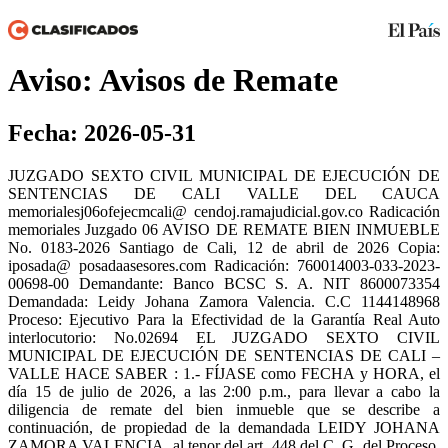
Aviso: Avisos de Remate
Fecha: 2026-05-31
JUZGADO SEXTO CIVIL MUNICIPAL DE EJECUCIÓN DE
SENTENCIAS DE CALI VALLE DEL CAUCA
memorialesj06ofejecmcali@ cendoj.ramajudicial.gov.co Radicación
memoriales Juzgado 06 AVISO DE REMATE BIEN INMUEBLE
No. 0183-2026 Santiago de Cali, 12 de abril de 2026 Copia:
iposada@ posadaasesores.com Radicación: 760014003-033-2023-
00698-00 Demandante: Banco BCSC S. A. NIT 8600073354
Demandada: Leidy Johana Zamora Valencia. C.C 1144148968
Proceso: Ejecutivo Para la Efectividad de la Garantía Real Auto
interlocutorio: No.02694 EL JUZGADO SEXTO CIVIL
MUNICIPAL DE EJECUCIÓN DE SENTENCIAS DE CALI –
VALLE HACE SABER : 1.- FÍJASE como FECHA y HORA, el
día 15 de julio de 2026, a las 2:00 p.m., para llevar a cabo la
diligencia de remate del bien inmueble que se describe a
continuación, de propiedad de la demandada LEIDY JOHANA
ZAMORA VALENCIA, al tenor del art. 448 del C. G. del Proceso,