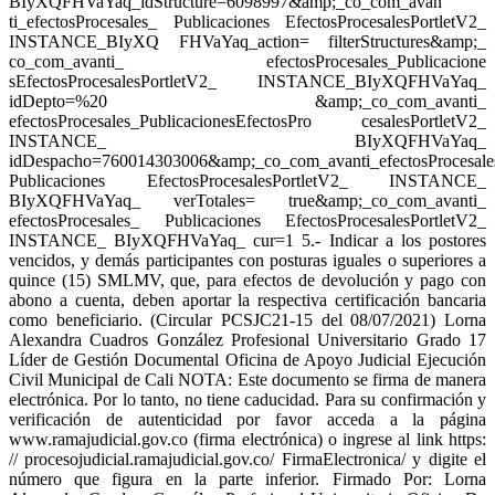
BIyXQFHVaYaq_idStructure=6098997&amp;_co_com_avan
ti_efectosProcesales_ Publicaciones EfectosProcesalesPortletV2_
INSTANCE_BIyXQ FHVaYaq_action= filterStructures&amp;_
co_com_avanti_ efectosProcesales_Publicacione
sEfectosProcesalesPortletV2_ INSTANCE_BIyXQFHVaYaq_
idDepto=%20 &amp;_co_com_avanti_
efectosProcesales_PublicacionesEfectosPro cesalesPortletV2_
INSTANCE_ BIyXQFHVaYaq_
idDespacho=760014303006&amp;_co_com_avanti_efectosProcesale
Publicaciones EfectosProcesalesPortletV2_ INSTANCE_
BIyXQFHVaYaq_ verTotales= true&amp;_co_com_avanti_
efectosProcesales_ Publicaciones EfectosProcesalesPortletV2_
INSTANCE_ BIyXQFHVaYaq_ cur=1 5.- Indicar a los postores
vencidos, y demás participantes con posturas iguales o superiores a
quince (15) SMLMV, que, para efectos de devolución y pago con
abono a cuenta, deben aportar la respectiva certificación bancaria
como beneficiario. (Circular PCSJC21-15 del 08/07/2021) Lorna
Alexandra Cuadros González Profesional Universitario Grado 17
Líder de Gestión Documental Oficina de Apoyo Judicial Ejecución
Civil Municipal de Cali NOTA: Este documento se firma de manera
electrónica. Por lo tanto, no tiene caducidad. Para su confirmación y
verificación de autenticidad por favor acceda a la página
www.ramajudicial.gov.co (firma electrónica) o ingrese al link https:
// procesojudicial.ramajudicial.gov.co/ FirmaElectronica/ y digite el
número que figura en la parte inferior. Firmado Por: Lorna