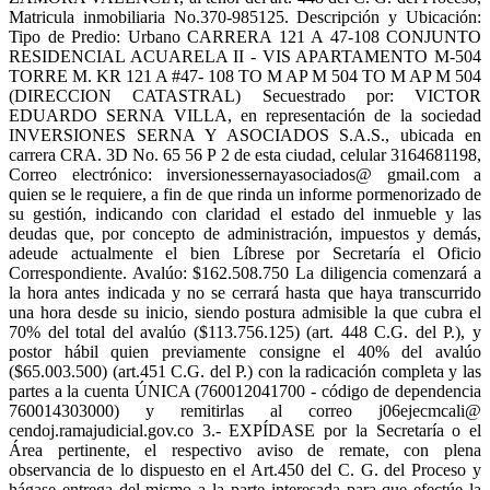
Matricula inmobiliaria No.370-985125. Descripción y Ubicación:
Tipo de Predio: Urbano CARRERA 121 A 47-108 CONJUNTO
RESIDENCIAL ACUARELA II - VIS APARTAMENTO M-504
TORRE M. KR 121 A #47- 108 TO M AP M 504 TO M AP M 504
(DIRECCION CATASTRAL) Secuestrado por: VICTOR
EDUARDO SERNA VILLA, en representación de la sociedad
INVERSIONES SERNA Y ASOCIADOS S.A.S., ubicada en
carrera CRA. 3D No. 65 56 P 2 de esta ciudad, celular 3164681198,
Correo electrónico: inversionessernayasociados@ gmail.com a
quien se le requiere, a fin de que rinda un informe pormenorizado de
su gestión, indicando con claridad el estado del inmueble y las
deudas que, por concepto de administración, impuestos y demás,
adeude actualmente el bien Líbrese por Secretaría el Oficio
Correspondiente. Avalúo: $162.508.750 La diligencia comenzará a
la hora antes indicada y no se cerrará hasta que haya transcurrido
una hora desde su inicio, siendo postura admisible la que cubra el
70% del total del avalúo ($113.756.125) (art. 448 C.G. del P.), y
postor hábil quien previamente consigne el 40% del avalúo
($65.003.500) (art.451 C.G. del P.) con la radicación completa y las
partes a la cuenta ÚNICA (760012041700 - código de dependencia
760014303000) y remitirlas al correo j06ejecmcali@
cendoj.ramajudicial.gov.co 3.- EXPÍDASE por la Secretaría o el
Área pertinente, el respectivo aviso de remate, con plena
observancia de lo dispuesto en el Art.450 del C. G. del Proceso y
hágase entrega del mismo a la parte interesada para que efectúe la