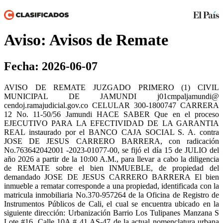
Aviso: Avisos de Remate
Fecha: 2026-06-07
AVISO DE REMATE JUZGADO PRIMERO (1) CIVIL
MUNICIPAL DE JAMUNDI j01cmpaljamundi@
cendoj.ramajudicial.gov.co CELULAR 300-1800747 CARRERA
12 No. 11-50/56 Jamundi HACE SABER Que en el proceso
EJECUTIVO PARA LA EFECTIVIDAD DE LA GARANTIA
REAL instaurado por el BANCO CAJA SOCIAL S. A. contra
JOSE DE JESUS CARRERO BARRERA, con radicación
No.763642042001 -2023-01077-00, se fijó el día 15 de JULIO del
año 2026 a partir de la 10:00 A.M., para llevar a cabo la diligencia
de REMATE sobre el bien INMUEBLE, de propiedad del
demandado JOSE DE JESUS CARRERO BARRERA El bien
inmueble a rematar corresponde a una propiedad, identificada con la
matricula inmobiliaria No.370-957264 de la Oficina de Registro de
Instrumentos Públicos de Cali, el cual se encuentra ubicado en la
siguiente dirección: Urbanización Barrio Los Tulipanes Manzana S
Lote #16. Calle 10A # 41 AS-47 de la actual nomenclatura urbana