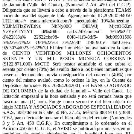
de Jamundí (Valle del Cauca), (Numeral 2 Art. 450 del C.G.P).
Diligencia que se llevará a cabo a través de la plataforma TEAMS
haciendo uso del siguiente link: Agendamiento ID:2026-0594050
URL:https:// teams.microsoft.com/l/ meetupjoin/ 19%3ameeting_
Y2JhMTIzZWEtNz NhNy00O DllLWJj MjctOGZm
YzYyYTY5YT di%40thr ead.v2/0?context= %7b%22Ti
d%22%3a% 22622cba98- 80f8-41f3-8df5- 8eb99901598
b%22%2c%22 Oid%22%3 a%22c8ff 1bf8-901e- 4af0-aee5-
92e3034d023a%22%7d El bien inmueble fue avaluado en la suma
de CIENTO VEINTIDOS MILLONES OCHOCIENTOS
SETENTA Y UN MIL PESOS MONEDA CORRIENTE
($122.871.000) M/CTE Será postor admisible el que cubra el
setenta por ciento (70%) del avalúo dado a los bienes inmuebles que
posee el demandado, previa consignación del cuarenta (40%) por
ciento del mismo avaluó, como lo ordena la ley, en la Cuenta de
Depósitos Judiciales No. 763642042001, del BANCO AGRARIO
DE COLOMBIA de la ciudad de Jamundí – Valle del Cauca. La
licitación empezará a la hora señalada y no será cerrada hasta que
trascurra una (1) hora. Funge como secuestre del bien objeto de
litigio MEJIA Y ASOCIADOS ABOGADOS ESPECIALIZADOS
S.A.S, ubicado en la Calle 50 No. 27-25, teléfono 888-9161 y 888-
9162, para efectos de mostrar el bien objeto del remate. (Numerales
3 y 5 Art. 450 C.G.P.). En cumplimiento a lo ordenado en el
Artículo 450 del C. G. P., el AVISO se publicará por una vez en un
periódico de amplia circulación en la localidad bien sea EL