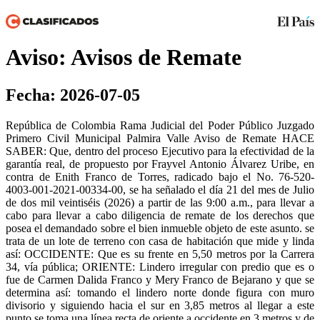
Aviso: Avisos de Remate
Fecha: 2026-07-05
República de Colombia Rama Judicial del Poder Público Juzgado
Primero Civil Municipal Palmira Valle Aviso de Remate HACE
SABER: Que, dentro del proceso Ejecutivo para la efectividad de la
garantía real, de propuesto por Frayvel Antonio Álvarez Uribe, en
contra de Enith Franco de Torres, radicado bajo el No. 76-520-
4003-001-2021-00334-00, se ha señalado el día 21 del mes de Julio
de dos mil veintiséis (2026) a partir de las 9:00 a.m., para llevar a
cabo para llevar a cabo diligencia de remate de los derechos que
posea el demandado sobre el bien inmueble objeto de este asunto. se
trata de un lote de terreno con casa de habitación que mide y linda
así: OCCIDENTE: Que es su frente en 5,50 metros por la Carrera
34, vía pública; ORIENTE: Lindero irregular con predio que es o
fue de Carmen Dalida Franco y Mery Franco de Bejarano y que se
determina así: tomando el lindero norte donde figura con muro
divisorio y siguiendo hacia el sur en 3,85 metros al llegar a este
punto se toma una línea recta de oriente a occidente en 3 metros y de