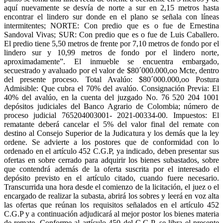
aquí nuevamente se desvía de norte a sur en 2,15 metros hasta
encontrar el lindero sur donde en el plano se señala con líneas
intermitentes; NORTE: Con predio que es o fue de Ernestina
Sandoval Vivas; SUR: Con predio que es o fue de Luis Caballero.
El predio tiene 5,50 metros de frente por 7,10 metros de fondo por el
lindero sur y 10,99 metros de fondo por el lindero norte,
aproximadamente”. El inmueble se encuentra embargado,
secuestrado y avaluado por el valor de $80´000.000,oo Mcte, dentro
del presente proceso. Total Avalúo: $80´000.000,oo Postura
Admisible: Que cubra el 70% del avalúo. Consignación Previa: El
40% del avalúo, en la cuenta del juzgado No. 76 520 204 1001
depósitos judiciales del Banco Agrario de Colombia; número de
proceso judicial 765204003001- 2021-00334-00. Impuestos: El
rematante deberá cancelar el 5% del valor final del remate con
destino al Consejo Superior de la Judicatura y los demás que la ley
ordene. Se advierte a los postores que de conformidad con lo
ordenado en el artículo 452 C.G.P, ya indicado, deben presentar sus
ofertas en sobre cerrado para adquirir los bienes subastados, sobre
que contendrá además de la oferta suscrita por el interesado el
depósito previsto en el artículo citado, cuando fuere necesario.
Transcurrida una hora desde el comienzo de la licitación, el juez o el
encargado de realizar la subasta, abrirá los sobres y leerá en voz alta
las ofertas que reúnan los requisitos señalados en el artículo 452
C.G.P y a continuación adjudicará al mejor postor los bienes materia
de remate. Conforme al artículo 450 del C.G.P, se libra el presente