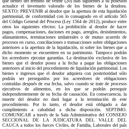
que dentro del término de veinte (20) días siguientes a su posesión
actualice el inventario valorado de los bienes de la deudora.
SEXTO: PREVENIR al deudor que la apertura de esta liquidación
patrimonial, de conformidad con lo consagrado en el artículo 565
del Código General del Proceso (Ley 1564 de 2012), produce entre
otros los siguientes efectos: La prohibición al deudor de hacer
pagos, compensaciones, daciones en pago, arreglos, desistimientos,
allanamientos, terminaciones unilaterales o de mutuo acuerdo de
procesos en curso, conciliaciones o transacciones sobre obligaciones
anteriores a la apertura de la liquidación, ni sobre los bienes que a
dicho momento se encuentren en su patrimonio. Tampoco podrán
los acreedores ejecutar garantías. La destinación exclusiva de los
bienes que el deudor posea a la fecha a pagar las obligaciones
anteriores al inicio del procedimiento de liquidación patrimonial. Los
bienes e ingresos que el deudor adquiera con posterioridad sólo
podrán ser perseguidos por los acreedores de obligaciones
contraídas después de esa fecha, salvo cuando se trate de procesos
ejecutivos de alimentos, en los que se podrán perseguir
independientemente de su fecha de causación. En consecuencia, la
muerte del deudor no dará lugar a la terminación de este
procedimiento. Por lo tanto, el deudor está obligado a dar
cumplimiento a cabalidad a dicha disposición. SEPTIMO.
COMUNICAR a través de la Sala Administrativa del CONSEJO
SECCIONAL DE LA JUDICATURA DEL VALLE DEL
CAUCA a todos los Jueces Civiles, de Familia, Laborales del país