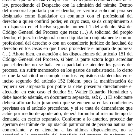
ley, procediendo el Despacho con la admisión del trámite. Dentro
del memorial aportado por el deudor, se verifica solicitud para ser
designado como liquidador en conjunto con el profesional del
derecho a quien confirió poder, en cuyo caso, se da cumplimiento a
lo dispuesto en el inciso segundo numeral 1 del artículo 564 del
Código General del Proceso que reza: (…) A solicitud del propio
deudor, el juez lo designará como liquidador conjuntamente con un
profesional del derecho o con un consultorio jurídico de facultad de
derecho en los casos en que fuera procedente el amparo de pobreza
(…). Ahora bien, en atención a las disposiciones del artículo 151 del
Código General del Proceso, si bien la parte actora logra acreditar
que el deudor no se halla en capacidad de atender los gastos del
proceso, sin sufrir menoscabo en los gastos de subsistencia, lo cierto
es que la solicitud no cumple con los requisitos establecidos en el
inciso segundo del artículo 152 ibídem, pues la manifestación de
requerir ser amparado por pobre la debe presentar directamente el
afectado, en este caso el deudor Sr. Walter Eduardo Hernández y
debe hacerlo además, en documento separado, así: (…) El solicitante
deberá afirmar bajo juramento que se encuentra en las condiciones
previstas en el artículo precedente, y si se trata de demandante que
actúe por medio de apoderado, deberá formular al mismo tiempo la
demanda en escrito separado. Conforme a lo anterior, procede dar
apertura del trámite de liquidación patrimonial de persona natural no
comerciante, y en atención a las últimas disposiciones, no se