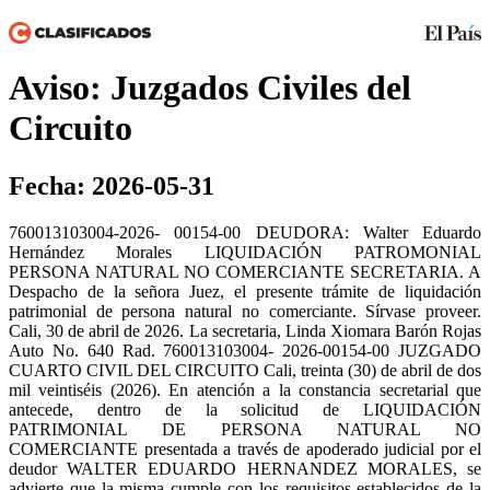
Aviso: Juzgados Civiles del
Circuito
Fecha: 2026-05-31
760013103004-2026- 00154-00 DEUDORA: Walter Eduardo
Hernández Morales LIQUIDACIÓN PATROMONIAL
PERSONA NATURAL NO COMERCIANTE SECRETARIA. A
Despacho de la señora Juez, el presente trámite de liquidación
patrimonial de persona natural no comerciante. Sírvase proveer.
Cali, 30 de abril de 2026. La secretaria, Linda Xiomara Barón Rojas
Auto No. 640 Rad. 760013103004- 2026-00154-00 JUZGADO
CUARTO CIVIL DEL CIRCUITO Cali, treinta (30) de abril de dos
mil veintiséis (2026). En atención a la constancia secretarial que
antecede, dentro de la solicitud de LIQUIDACIÓN
PATRIMONIAL DE PERSONA NATURAL NO
COMERCIANTE presentada a través de apoderado judicial por el
deudor WALTER EDUARDO HERNANDEZ MORALES, se
advierte que la misma cumple con los requisitos establecidos de la