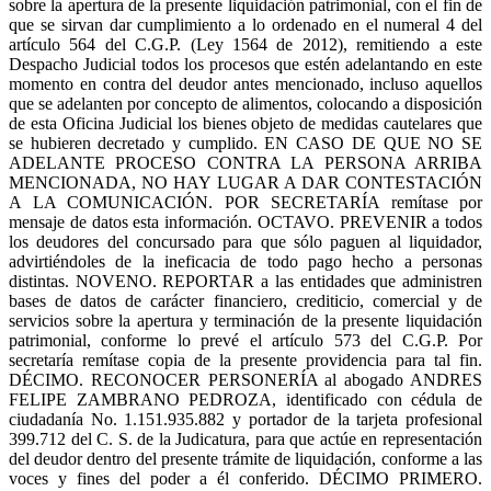
sobre la apertura de la presente liquidación patrimonial, con el fin de
que se sirvan dar cumplimiento a lo ordenado en el numeral 4 del
artículo 564 del C.G.P. (Ley 1564 de 2012), remitiendo a este
Despacho Judicial todos los procesos que estén adelantando en este
momento en contra del deudor antes mencionado, incluso aquellos
que se adelanten por concepto de alimentos, colocando a disposición
de esta Oficina Judicial los bienes objeto de medidas cautelares que
se hubieren decretado y cumplido. EN CASO DE QUE NO SE
ADELANTE PROCESO CONTRA LA PERSONA ARRIBA
MENCIONADA, NO HAY LUGAR A DAR CONTESTACIÓN
A LA COMUNICACIÓN. POR SECRETARÍA remítase por
mensaje de datos esta información. OCTAVO. PREVENIR a todos
los deudores del concursado para que sólo paguen al liquidador,
advirtiéndoles de la ineficacia de todo pago hecho a personas
distintas. NOVENO. REPORTAR a las entidades que administren
bases de datos de carácter financiero, crediticio, comercial y de
servicios sobre la apertura y terminación de la presente liquidación
patrimonial, conforme lo prevé el artículo 573 del C.G.P. Por
secretaría remítase copia de la presente providencia para tal fin.
DÉCIMO. RECONOCER PERSONERÍA al abogado ANDRES
FELIPE ZAMBRANO PEDROZA, identificado con cédula de
ciudadanía No. 1.151.935.882 y portador de la tarjeta profesional
399.712 del C. S. de la Judicatura, para que actúe en representación
del deudor dentro del presente trámite de liquidación, conforme a las
voces y fines del poder a él conferido. DÉCIMO PRIMERO.