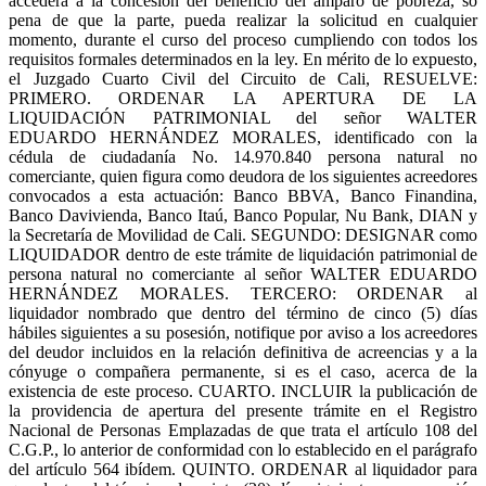
accederá a la concesión del beneficio del amparo de pobreza, so
pena de que la parte, pueda realizar la solicitud en cualquier
momento, durante el curso del proceso cumpliendo con todos los
requisitos formales determinados en la ley. En mérito de lo expuesto,
el Juzgado Cuarto Civil del Circuito de Cali, RESUELVE:
PRIMERO. ORDENAR LA APERTURA DE LA
LIQUIDACIÓN PATRIMONIAL del señor WALTER
EDUARDO HERNÁNDEZ MORALES, identificado con la
cédula de ciudadanía No. 14.970.840 persona natural no
comerciante, quien figura como deudora de los siguientes acreedores
convocados a esta actuación: Banco BBVA, Banco Finandina,
Banco Davivienda, Banco Itaú, Banco Popular, Nu Bank, DIAN y
la Secretaría de Movilidad de Cali. SEGUNDO: DESIGNAR como
LIQUIDADOR dentro de este trámite de liquidación patrimonial de
persona natural no comerciante al señor WALTER EDUARDO
HERNÁNDEZ MORALES. TERCERO: ORDENAR al
liquidador nombrado que dentro del término de cinco (5) días
hábiles siguientes a su posesión, notifique por aviso a los acreedores
del deudor incluidos en la relación definitiva de acreencias y a la
cónyuge o compañera permanente, si es el caso, acerca de la
existencia de este proceso. CUARTO. INCLUIR la publicación de
la providencia de apertura del presente trámite en el Registro
Nacional de Personas Emplazadas de que trata el artículo 108 del
C.G.P., lo anterior de conformidad con lo establecido en el parágrafo
del artículo 564 ibídem. QUINTO. ORDENAR al liquidador para