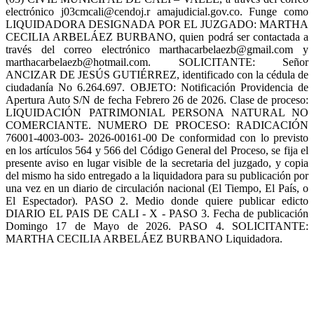
electrónico j03cmcali@cendoj.r amajudicial.gov.co. Funge como
LIQUIDADORA DESIGNADA POR EL JUZGADO: MARTHA
CECILIA ARBELÁEZ BURBANO, quien podrá ser contactada a
través del correo electrónico marthacarbelaezb@gmail.com y
marthacarbelaezb@hotmail.com. SOLICITANTE: Señor
ANCIZAR DE JESÚS GUTIÉRREZ, identificado con la cédula de
ciudadanía No 6.264.697. OBJETO: Notificación Providencia de
Apertura Auto S/N de fecha Febrero 26 de 2026. Clase de proceso:
LIQUIDACIÓN PATRIMONIAL PERSONA NATURAL NO
COMERCIANTE. NUMERO DE PROCESO: RADICACIÓN
76001-4003-003- 2026-00161-00 De conformidad con lo previsto
en los artículos 564 y 566 del Código General del Proceso, se fija el
presente aviso en lugar visible de la secretaria del juzgado, y copia
del mismo ha sido entregado a la liquidadora para su publicación por
una vez en un diario de circulación nacional (El Tiempo, El País, o
El Espectador). PASO 2. Medio donde quiere publicar edicto
DIARIO EL PAIS DE CALI - X - PASO 3. Fecha de publicación
Domingo 17 de Mayo de 2026. PASO 4. SOLICITANTE:
MARTHA CECILIA ARBELÁEZ BURBANO Liquidadora.