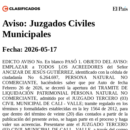
Aviso: Juzgados Civiles
Municipales
Fecha: 2026-05-17
EDICTO AVISO No. En blanco PASÓ 1. OBJETO DEL AVISO:
EMPLAZAR a TODOS LOS ACREEDORES del Señor
ANCIZAR DE JESÚS GUTIÉRREZ, identificado con la cédula de
ciudadanía No 6.264.697, PERSONA NATURAL NO
COMERCIANTE, haciéndoles saber que por Auto de fecha
Febrero 26 de 2026, se decretó la apertura del TRAMITE DE
LIQUIDACIÓN PATRIMONIAL PERSONA NATURAL NO
COMERCIANTE, admitido por el JUZGADO TERCERO (03)
CIVIL MUNICIPAL DE CALI - VALLE; tramite regulado en los
términos y formalidades establecidas en la ley 1564 de 2012, para
que dentro del término de veinte (20) días contados a partir de la
publicación del presente aviso, se hagan parte en el proceso y haga
valer sus acreencias. Presentarse ante el JUZGADO TERCERO
(03) CIVIL MUNICIPAL DE CALI – VALLE, a través del correo