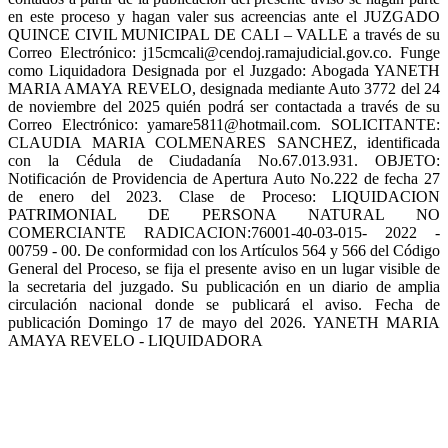
en este proceso y hagan valer sus acreencias ante el JUZGADO
QUINCE CIVIL MUNICIPAL DE CALI – VALLE a través de su
Correo Electrónico: j15cmcali@cendoj.ramajudicial.gov.co. Funge
como Liquidadora Designada por el Juzgado: Abogada YANETH
MARIA AMAYA REVELO, designada mediante Auto 3772 del 24
de noviembre del 2025 quién podrá ser contactada a través de su
Correo Electrónico: yamare5811@hotmail.com. SOLICITANTE:
CLAUDIA MARIA COLMENARES SANCHEZ, identificada
con la Cédula de Ciudadanía No.67.013.931. OBJETO:
Notificación de Providencia de Apertura Auto No.222 de fecha 27
de enero del 2023. Clase de Proceso: LIQUIDACION
PATRIMONIAL DE PERSONA NATURAL NO
COMERCIANTE RADICACION:76001-40-03-015- 2022 -
00759 - 00. De conformidad con los Artículos 564 y 566 del Código
General del Proceso, se fija el presente aviso en un lugar visible de
la secretaria del juzgado. Su publicación en un diario de amplia
circulación nacional donde se publicará el aviso. Fecha de
publicación Domingo 17 de mayo del 2026. YANETH MARIA
AMAYA REVELO - LIQUIDADORA