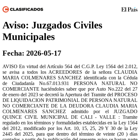
Aviso: Juzgados Civiles
Municipales
Fecha: 2026-05-17
AVISO En virtud del Artículo 564 del C.G.P. Ley 1564 del 2.012,
se avisa a todos los ACREEDORES de la señora CLAUDIA
MARIA COLMENARES SANCHEZ identificada con la Cédula
de Ciudadanía No.67.013.931 PERSONA NATURAL NO
COMERCIANTE haciéndoles saber que por Auto No.222 del 27
de enero del 2023 se decretó la Apertura del Tramite del PROCESO
DE LIQUIDACION PATRIMONIAL DE PERSONA NATURAL
NO COMERCIANTE DE LA DEUDORA CLAUDIA MARIA
COLMENARES SANCHEZ admitido por el JUZGADO
QUINCE CIVIL MUNICIPAL DE CALI - VALLE : Tramite
regulado en los términos y formalidades establecidas en la Ley 1564
del 2012, modificado por los Art. 10, 15, 25, 29 Y 30 de la Ley
2445 del 2025, para que dentro del término de veinte (20 ) días
contados a partir de la publicación del presente aviso se hagan parte