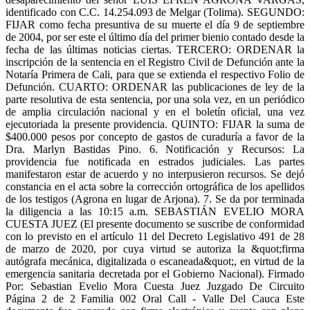
identificado con C.C. 14.254.093 de Melgar (Tolima). SEGUNDO:
FIJAR como fecha presuntiva de su muerte el día 9 de septiembre
de 2004, por ser este el último día del primer bienio contado desde la
fecha de las últimas noticias ciertas. TERCERO: ORDENAR la
inscripción de la sentencia en el Registro Civil de Defunción ante la
Notaría Primera de Cali, para que se extienda el respectivo Folio de
Defunción. CUARTO: ORDENAR las publicaciones de ley de la
parte resolutiva de esta sentencia, por una sola vez, en un periódico
de amplia circulación nacional y en el boletín oficial, una vez
ejecutoriada la presente providencia. QUINTO: FIJAR la suma de
$400.000 pesos por concepto de gastos de curaduría a favor de la
Dra. Marlyn Bastidas Pino. 6. Notificación y Recursos: La
providencia fue notificada en estrados judiciales. Las partes
manifestaron estar de acuerdo y no interpusieron recursos. Se dejó
constancia en el acta sobre la corrección ortográfica de los apellidos
de los testigos (Agrona en lugar de Arjona). 7. Se da por terminada
la diligencia a las 10:15 a.m. SEBASTIÁN EVELIO MORA
CUESTA JUEZ (El presente documento se suscribe de conformidad
con lo previsto en el artículo 11 del Decreto Legislativo 491 de 28
de marzo de 2020, por cuya virtud se autoriza la &quot;firma
autógrafa mecánica, digitalizada o escaneada&quot;, en virtud de la
emergencia sanitaria decretada por el Gobierno Nacional). Firmado
Por: Sebastian Evelio Mora Cuesta Juez Juzgado De Circuito
Página 2 de 2 Familia 002 Oral Call - Valle Del Cauca Este