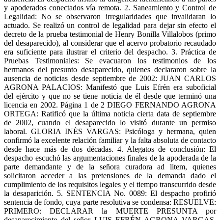
y apoderados conectados vía remota. 2. Saneamiento y Control de
Legalidad: No se observaron irregularidades que invalidaran lo
actuado. Se realizó un control de legalidad para dejar sin efecto el
decreto de la prueba testimonial de Henry Bonilla Villalobos (primo
del desaparecido), al considerar que el acervo probatorio recaudado
era suficiente para ilustrar el criterio del despacho. 3. Práctica de
Pruebas Testimoniales: Se evacuaron los testimonios de los
hermanos del presunto desaparecido, quienes declararon sobre la
ausencia de noticias desde septiembre de 2002: JUAN CARLOS
AGRONA PALACIOS: Manifestó que Luis Efrén era suboficial
del ejército y que no se tiene noticia de él desde que terminó una
licencia en 2002. Página 1 de 2 DIEGO FERNANDO AGRONA
ORTEGA: Ratificó que la última noticia cierta data de septiembre
de 2002, cuando el desaparecido lo visitó durante un permiso
laboral. GLORIA INÉS VARGAS: Psicóloga y hermana, quien
confirmó la excelente relación familiar y la falta absoluta de contacto
desde hace más de dos décadas. 4. Alegatos de conclusión: El
despacho escuchó las argumentaciones finales de la apoderada de la
parte demandante y de la señora curadora ad litem, quienes
solicitaron acceder a las pretensiones de la demanda dado el
cumplimiento de los requisitos legales y el tiempo transcurrido desde
la desaparición. 5. SENTENCIA No. 0089: El despacho profirió
sentencia de fondo, cuya parte resolutiva se condensa: RESUELVE:
PRIMERO: DECLARAR la MUERTE PRESUNTA por
desaparecimiento del señor LUIS EFRÉN AGRONA VARGAS,