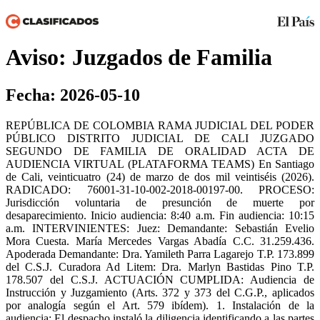
Aviso: Juzgados de Familia
Fecha: 2026-05-10
REPÚBLICA DE COLOMBIA RAMA JUDICIAL DEL PODER
PÚBLICO DISTRITO JUDICIAL DE CALI JUZGADO
SEGUNDO DE FAMILIA DE ORALIDAD ACTA DE
AUDIENCIA VIRTUAL (PLATAFORMA TEAMS) En Santiago
de Cali, veinticuatro (24) de marzo de dos mil veintiséis (2026).
RADICADO: 76001-31-10-002-2018-00197-00. PROCESO:
Jurisdicción voluntaria de presunción de muerte por
desaparecimiento. Inicio audiencia: 8:40 a.m. Fin audiencia: 10:15
a.m. INTERVINIENTES: Juez: Demandante: Sebastián Evelio
Mora Cuesta. María Mercedes Vargas Abadía C.C. 31.259.436.
Apoderada Demandante: Dra. Yamileth Parra Lagarejo T.P. 173.899
del C.S.J. Curadora Ad Litem: Dra. Marlyn Bastidas Pino T.P.
178.507 del C.S.J. ACTUACIÓN CUMPLIDA: Audiencia de
Instrucción y Juzgamiento (Arts. 372 y 373 del C.G.P., aplicados
por analogía según el Art. 579 ibídem). 1. Instalación de la
audiencia: El despacho instaló la diligencia identificando a las partes