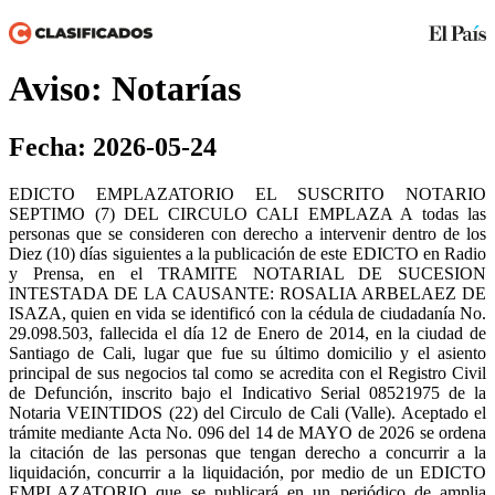
Aviso: Notarías
Fecha: 2026-05-24
EDICTO EMPLAZATORIO EL SUSCRITO NOTARIO
SEPTIMO (7) DEL CIRCULO CALI EMPLAZA A todas las
personas que se consideren con derecho a intervenir dentro de los
Diez (10) días siguientes a la publicación de este EDICTO en Radio
y Prensa, en el TRAMITE NOTARIAL DE SUCESION
INTESTADA DE LA CAUSANTE: ROSALIA ARBELAEZ DE
ISAZA, quien en vida se identificó con la cédula de ciudadanía No.
29.098.503, fallecida el día 12 de Enero de 2014, en la ciudad de
Santiago de Cali, lugar que fue su último domicilio y el asiento
principal de sus negocios tal como se acredita con el Registro Civil
de Defunción, inscrito bajo el Indicativo Serial 08521975 de la
Notaria VEINTIDOS (22) del Circulo de Cali (Valle). Aceptado el
trámite mediante Acta No. 096 del 14 de MAYO de 2026 se ordena
la citación de las personas que tengan derecho a concurrir a la
liquidación, concurrir a la liquidación, por medio de un EDICTO
EMPLAZATORIO que se publicará en un periódico de amplia