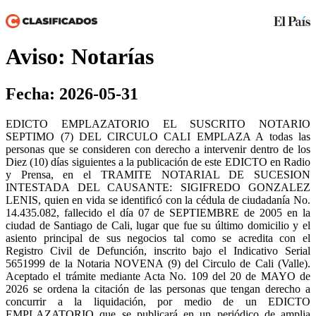
Aviso: Notarías
Fecha: 2026-05-31
EDICTO EMPLAZATORIO EL SUSCRITO NOTARIO
SEPTIMO (7) DEL CIRCULO CALI EMPLAZA A todas las
personas que se consideren con derecho a intervenir dentro de los
Diez (10) días siguientes a la publicación de este EDICTO en Radio
y Prensa, en el TRAMITE NOTARIAL DE SUCESION
INTESTADA DEL CAUSANTE: SIGIFREDO GONZALEZ
LENIS, quien en vida se identificó con la cédula de ciudadanía No.
14.435.082, fallecido el día 07 de SEPTIEMBRE de 2005 en la
ciudad de Santiago de Cali, lugar que fue su último domicilio y el
asiento principal de sus negocios tal como se acredita con el
Registro Civil de Defunción, inscrito bajo el Indicativo Serial
5651999 de la Notaria NOVENA (9) del Circulo de Cali (Valle).
Aceptado el trámite mediante Acta No. 109 del 20 de MAYO de
2026 se ordena la citación de las personas que tengan derecho a
concurrir a la liquidación, por medio de un EDICTO
EMPLAZATORIO que se publicará en un periódico de amplia