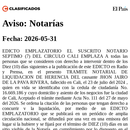
Aviso: Notarías
Fecha: 2026-05-31
EDICTO EMPLAZATORIO EL SUSCRITO NOTARIO
SEPTIMO (7) DEL CIRCULO CALI EMPLAZA A todas las
personas que se consideren con derecho a intervenir dentro de los
Diez (10) días siguientes a la publicación de este EDICTO en Radio
y Prensa, en el presento TRAMITE NOTARIAL DE
LIQUIDACION DE HERENCIA DEL causante JHON JAIRO
DE LA PAVA RIVERA, fallecido en Cali, el 23 de julio del 2024 ,
quien en vida se identificaba con la cedula de ciudadanía No.
16.669.186 y cuyo domicilio y asiento de los negocios fue la ciudad
de Cali, Aceptado el trámite mediante Acta No. 111 del 27 de mayo
del 2026. Se ordena la citación de las personas que tengan derecho a
concurrir v la liquidación, por medio de un EDICTO
EMPLAZATORIO que se publicará en un periódico de amplia
circulación nacional, se difundirá por una vez en una emisora del
lugar si la hubiere y se fijará por el término de DIEZ (10) días en un
sitio visible de la Notaría, en cumplimiento por lo dispuesto en el