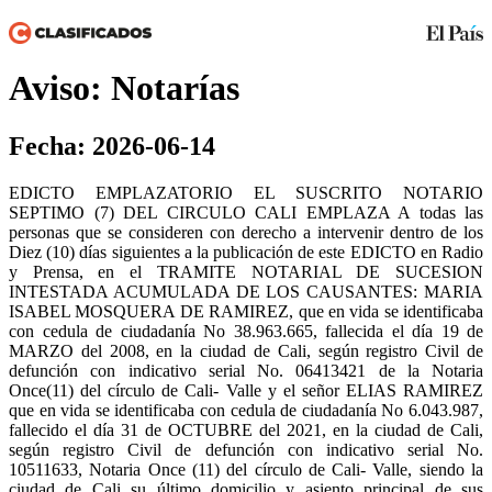
Aviso: Notarías
Fecha: 2026-06-14
EDICTO EMPLAZATORIO EL SUSCRITO NOTARIO
SEPTIMO (7) DEL CIRCULO CALI EMPLAZA A todas las
personas que se consideren con derecho a intervenir dentro de los
Diez (10) días siguientes a la publicación de este EDICTO en Radio
y Prensa, en el TRAMITE NOTARIAL DE SUCESION
INTESTADA ACUMULADA DE LOS CAUSANTES: MARIA
ISABEL MOSQUERA DE RAMIREZ, que en vida se identificaba
con cedula de ciudadanía No 38.963.665, fallecida el día 19 de
MARZO del 2008, en la ciudad de Cali, según registro Civil de
defunción con indicativo serial No. 06413421 de la Notaria
Once(11) del círculo de Cali- Valle y el señor ELIAS RAMIREZ
que en vida se identificaba con cedula de ciudadanía No 6.043.987,
fallecido el día 31 de OCTUBRE del 2021, en la ciudad de Cali,
según registro Civil de defunción con indicativo serial No.
10511633, Notaria Once (11) del círculo de Cali- Valle, siendo la
ciudad de Cali su último domicilio y asiento principal de sus