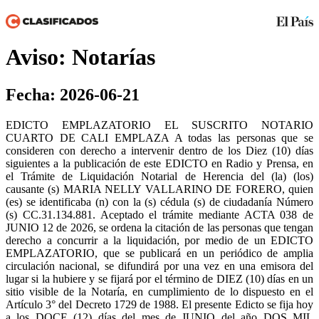
Aviso: Notarías
Fecha: 2026-06-21
EDICTO EMPLAZATORIO EL SUSCRITO NOTARIO
CUARTO DE CALI EMPLAZA A todas las personas que se
consideren con derecho a intervenir dentro de los Diez (10) días
siguientes a la publicación de este EDICTO en Radio y Prensa, en
el Trámite de Liquidación Notarial de Herencia del (la) (los)
causante (s) MARIA NELLY VALLARINO DE FORERO, quien
(es) se identificaba (n) con la (s) cédula (s) de ciudadanía Número
(s) CC.31.134.881. Aceptado el trámite mediante ACTA 038 de
JUNIO 12 de 2026, se ordena la citación de las personas que tengan
derecho a concurrir a la liquidación, por medio de un EDICTO
EMPLAZATORIO, que se publicará en un periódico de amplia
circulación nacional, se difundirá por una vez en una emisora del
lugar si la hubiere y se fijará por el término de DIEZ (10) días en un
sitio visible de la Notaría, en cumplimiento de lo dispuesto en el
Artículo 3° del Decreto 1729 de 1988. El presente Edicto se fija hoy
a los DOCE (12) días del mes de JUNIO del año DOS MIL