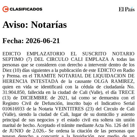
Aviso: Notarías
Fecha: 2026-06-21
EDICTO EMPLAZATORIO EL SUSCRITO NOTARIO
SEPTIMO (7) DEL CIRCULO CALI EMPLAZA A todas las
personas que se consideren con derecho a intervenir dentro de los
Diez (10) días siguientes a la publicación de este EDICTO en Radio
y Prensa. en el TRAMITE NOTARIAL DE LIQUIDACION DE
HERENCIA INTESTADA de la causante OLGA RAMIREZ,
quien en vida se identificará con la cédula de ciudadanía No.
31.904.850, fallecida en la ciudad de Cali (Valle), el día TRECE
(13) de DICIEMBRE de 2021, tal como se demuestra con el
Registro Civil de Defunción, inscrito bajo el Indicativo Serial
010616933 de la Notaria VEINTITRES (23) del Circulo de Cali
(Valle), siendo la ciudad de Cali, lugar de su domicilio y asiento
principal de sus negocios y el estado civil era soltera sin unión
marital de hecho. Aceptado el trámite mediante Acta No. 126 del 18
de JUNIO de 2.026.- Se ordena la citación de las personas que
tengan derecho a concurrir a la liquidación. por medio de un