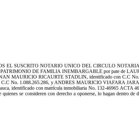
OS EL SUSCRITO NOTARIO UNICO DEL CIRCULO NOTARI
ON DE PATRIMONIO DE FAMILIA INEMBARGABLE por pate de LAURA J
ERNAN MAURICIO RICAURTE STADLIN, identificado con C.C No. 94.3
 C.C No. 1.088.265.286, y ANDRES MAURICIO VIAFARA JARAMILLO
uca, identificado con matrícula inmobiliaria No. 132-46965 ACTA 46 
 para que quienes se consideren con derecho a oponerse, lo hagan 