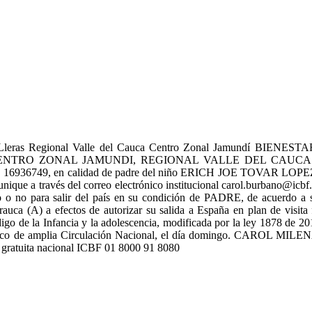
ente de Lleras Regional Valle del Cauca Centro Zonal Jamun
ENTRO ZONAL JAMUNDI, REGIONAL VALLE DEL CAUCA
. 16936749, en calidad de padre del niño ERICH JOE TOVAR LOPEZ, co
que a través del correo electrónico institucional carol.burbano@icbf.go
iso o no para salir del país en su condición de PADRE, de acuerdo
a (A) a efectos de autorizar su salida a España en plan de visita f
igo de la Infancia y la adolescencia, modificada por la ley 1878 de 201
 periódico de amplia Circulación Nacional, el día domingo. CARO
 gratuita nacional ICBF 01 8000 91 8080