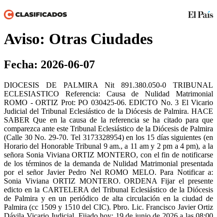
Aviso: Otras Ciudades
Fecha: 2026-06-07
DIOCESIS DE PALMIRA Nit 891.380.050-0 TRIBUNAL
ECLESIASTICO Referencia: Causa de Nulidad Matrimonial
ROMO - ORTIZ Prot: PO 030425-06. EDICTO No. 3 El Vicario
Judicial del Tribunal Eclesiástico de la Diócesis de Palmira. HACE
SABER Que en la causa de la referencia se ha citado para que
comparezca ante este Tribunal Eclesiástico de la Diócesis de Palmira
(Calle 30 No. 29-70. Tel 3173328954) en los 15 días siguientes (en
Horario del Honorable Tribunal 9 am., a 11 am y 2 pm a 4 pm), a la
señora Sonia Viviana ORTIZ MONTERO, con el fin de notificarse
de los términos de la demanda de Nulidad Matrimonial presentada
por el señor Javier Pedro Nel ROMO MELO. Para Notificar a:
Sonia Viviana ORTIZ MONTERO. ORDENA Fijar el presente
edicto en la CARTELERA del Tribunal Eclesiástico de la Diócesis
de Palmira y en un periódico de alta circulación en la ciudad de
Palmira (cc 1509 y 1510 del CIC). Pbro. Lic. Francisco Javier Ortiz
Dávila Vicario Judicial. Fijado hoy: 19 de junio de 2026 a las 08:00