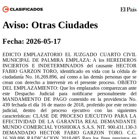
Aviso: Otras Ciudades
Fecha: 2026-05-17
EDICTO EMPLAZATORIO EL JUZGADO CUARTO CIVIL
MUNICIPAL DE PALMIRA EMPLAZA: A los HEREDEROS
INCIERTOS E INDETERMINADOS del causante HECTOR
FABIO GARZON TORO, identificado en vida con la cédula de
ciudadanía No. 16.269.896, así como a las demás personas que se
crean con derecho a intervenir en el presente proceso. OBJETO
DEL EMPLAZAMIENTO: Que los emplazados comparezcan ante
este Despacho Judicial para notificarse personalmente del
MANDAMIENTO DE PAGO contenido en la providencia No.
439 fechada el día 16 de marzo de 2018, proferido por este recinto
judicial, dentro del proceso ejecutivo con las siguientes
características: CLASE DE PROCESO EJECUTIVO PARA LA
EFECTIVIDAD DE LA GARANTIA REAL DEMANDANTE
MUNDO COMERCIAL YOSHIOKA S.A.S. NIT. 900.431.130-3
DEMANDADO HECTOR FABIO GARZON TORO. C.C.
16.269.896 RADICACION 2018-085 Para los fines previstos en