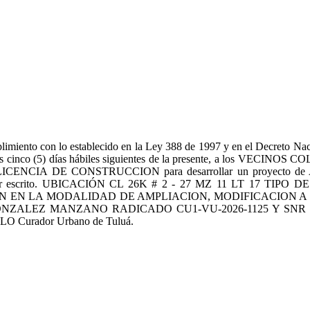
 lo establecido en la Ley 388 de 1997 y en el Decreto Nacional 
s cinco (5) días hábiles siguientes de la presente, a los VECINOS C
LICENCIA DE CONSTRUCCION para desarrollar un proyecto de
sentarse por escrito. UBICACIÓN CL 26K # 2 - 27 MZ 11 LT
óN EN LA MODALIDAD DE AMPLIACION, MODIFICACION A 
ALEZ MANZANO RADICADO CU1-VU-2026-1125 Y SNR 768
O Curador Urbano de Tuluá.