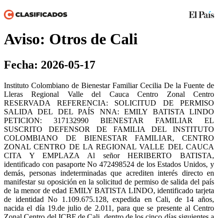
Aviso: Otros de Cali
Fecha: 2026-05-17
Instituto Colombiano de Bienestar Familiar Cecilia De la Fuente de
Lleras Regional Valle del Cauca Centro Zonal Centro
RESERVADA REFERENCIA: SOLICITUD DE PERMISO
SALIDA DEL DEL PAÍS NNA: EMILY BATISTA LINDO
PETICION: 317132990 BIENESTAR FAMILIAR EL
SUSCRITO DEFENSOR DE FAMILIA DEL INSTITUTO
COLOMBIANO DE BIENESTAR FAMILIAR, CENTRO
ZONAL CENTRO DE LA REGIONAL VALLE DEL CAUCA
CITA Y EMPLAZA Al señor HERIBERTO BATISTA,
identificado con pasaporte No 472498524 de los Estados Unidos, y
demás, personas indeterminadas que acrediten interés directo en
manifestar su oposición en la solicitud de permiso de salida del país
de la menor de edad EMILY BATISTA LINDO, identificado tarjeta
de identidad No 1.109.675.128, expedida en Cali, de 14 años,
nacida el día 19.de julio de 2.011, para que se presente al Centro
Zonal Centro del ICBF de Cali, dentro de los cinco días siguientes a