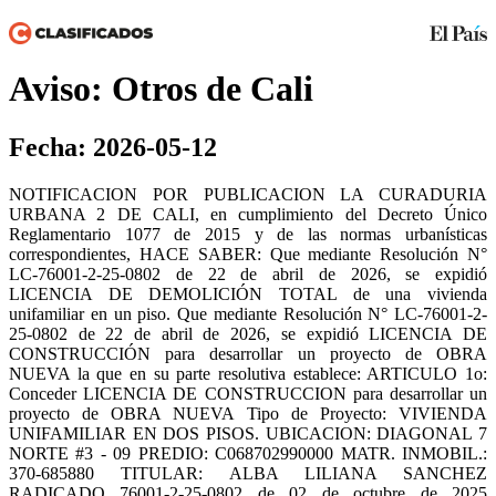
Aviso: Otros de Cali
Fecha: 2026-05-12
NOTIFICACION POR PUBLICACION LA CURADURIA
URBANA 2 DE CALI, en cumplimiento del Decreto Único
Reglamentario 1077 de 2015 y de las normas urbanísticas
correspondientes, HACE SABER: Que mediante Resolución N°
LC-76001-2-25-0802 de 22 de abril de 2026, se expidió
LICENCIA DE DEMOLICIÓN TOTAL de una vivienda
unifamiliar en un piso. Que mediante Resolución N° LC-76001-2-
25-0802 de 22 de abril de 2026, se expidió LICENCIA DE
CONSTRUCCIÓN para desarrollar un proyecto de OBRA
NUEVA la que en su parte resolutiva establece: ARTICULO 1o:
Conceder LICENCIA DE CONSTRUCCION para desarrollar un
proyecto de OBRA NUEVA Tipo de Proyecto: VIVIENDA
UNIFAMILIAR EN DOS PISOS. UBICACION: DIAGONAL 7
NORTE #3 - 09 PREDIO: C068702990000 MATR. INMOBIL.:
370-685880 TITULAR: ALBA LILIANA SANCHEZ
RADICADO 76001-2-25-0802 de 02 de octubre de 2025