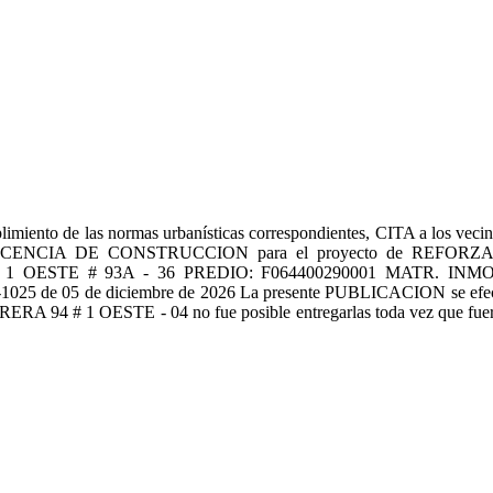
 las normas urbanísticas correspondientes, CITA a los vecinos co
una LICENCIA DE CONSTRUCCION para el proyecto de R
OESTE # 93A - 36 PREDIO: F064400290001 MATR. INM
5 de diciembre de 2026 La presente PUBLICACION se efectúa a tr
RERA 94 # 1 OESTE - 04 no fue posible entregarlas toda vez que fu