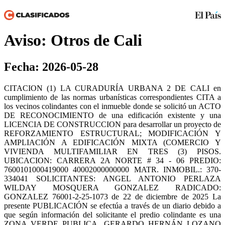
Aviso: Otros de Cali
Fecha: 2026-05-28
CITACION (1) LA CURADURÍA URBANA 2 DE CALI en
cumplimiento de las normas urbanísticas correspondientes CITA a
los vecinos colindantes con el inmueble donde se solicitó un ACTO
DE RECONOCIMIENTO de una edificación existente y una
LICENCIA DE CONSTRUCCION para desarrollar un proyecto de
REFORZAMIENTO ESTRUCTURAL; MODIFICACIÓN Y
AMPLIACIÓN A EDIFICACIÓN MIXTA (COMERCIO Y
VIVIENDA MULTIFAMILIAR EN TRES (3) PISOS.
UBICACION: CARRERA 2A NORTE # 34 - 06 PREDIO:
7600101000419000 40002000000000 MATR. INMOBIL.: 370-
334041 SOLICITANTES: ANGEL ANTONIO PERLAZA
WILDAY MOSQUERA GONZALEZ RADICADO:
GONZALEZ 76001-2-25-1073 de 22 de diciembre de 2025 La
presente PUBLICACIÓN se efectúa a través de un diario debido a
que según información del solicitante el predio colindante es una
ZONA VERDE PUBLICA. GERARDO HERNÁN LOZANO