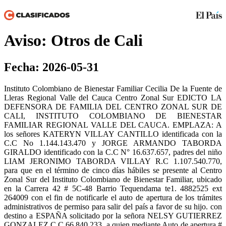
Aviso: Otros de Cali
Fecha: 2026-05-31
Instituto Colombiano de Bienestar Familiar Cecilia De la Fuente de
Lleras Regional Valle del Cauca Centro Zonal Sur EDICTO LA
DEFENSORA DE FAMILIA DEL CENTRO ZONAL SUR DE
CALI, INSTITUTO COLOMBIANO DE BIENESTAR
FAMILIAR REGIONAL VALLE DEL CAUCA. EMPLAZA: A
los señores KATERYN VILLAY CANTILLO identificada con la
C.C No 1.144.143.470 y JORGE ARMANDO TABORDA
GIRALDO identificado con la C.C N° 16.637.657, padres del niño
LIAM JERONIMO TABORDA VILLAY R.C 1.107.540.770,
para que en el término de cinco días hábiles se presente al Centro
Zonal Sur del Instituto Colombiano de Bienestar Familiar, ubicado
en la Carrera 42 # 5C-48 Barrio Tequendama te1. 4882525 ext
264009 con el fin de notificarle el auto de apertura de los trámites
administrativos de permiso para salir del país a favor de su hijo. con
destino a ESPAÑA solicitado por la señora NELSY GUTIERREZ
GONZALEZ C.C 66.840.233, a quien mediante Auto de apertura #