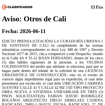
Aviso: Otros de Cali
Fecha: 2026-06-11
EDICTO PRENSA (CITACIÓN) LA CURADURÍA URBANA 1
DE SANTIAGO DE CALI en cumplimiento de las normas
urbanísticas correspondientes es decir Ley 388 de 1997 y Decreto
Nacional 1077 de 2015, cita a comparecer a este Despacho, situado
en la Calle 4A # 35-32 B/SAN FERNANDO, dentro de los cinco
(5) días hábiles siguientes de la presente, a los VECINOS
COLINDANTES del predio que adelante se relaciona, para que se
hagan parte dentro del trámite de la solicitud de una LICENCIA
URBANISTICA DE CONSTRUCCIÓN, esto en el evento de
conocer algún impedimento legal para su expedición, el cual debe
presentarse por escrito.ión, el cual debe UBICACIÓN CARRERA
54 ENTRE CALLE 41 Y CALLE 42 MZ 15D TIPO PROYECTO
OBRA NUEVA A VIVIENDA UNIFAMILIAR EN TRES (3)
PISOS SOLICITANTE(S) FABIAN DAVID RODRIGUEZ
BOLAÑOS ARQUITECTO DIEGO ARBELAEZ CADENA
RADICADO 76001-1-26-0233 FECHA RADICADO 27 DE