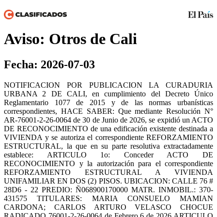
Aviso: Otros de Cali
Fecha: 2026-07-03
NOTIFICACION POR PUBLICACION LA CURADURIA
URBANA 2 DE CALI, en cumplimiento del Decreto Único
Reglamentario 1077 de 2015 y de las normas urbanísticas
correspondientes, HACE SABER: Que mediante Resolución N°
AR-76001-2-26-0064 de 30 de Junio de 2026, se expidió un ACTO
DE RECONOCIMIENTO de una edificación existente destinada a
VIVIENDA y se autoriza el correspondiente REFORZAMIENTO
ESTRUCTURAL, la que en su parte resolutiva extractadamente
establece: ARTICULO 1o: Conceder ACTO DE
RECONOCIMIENTO y la autorización para el correspondiente
REFORZAMIENTO ESTRUCTURAL A VIVIENDA
UNIFAMILIAR EN DOS (2) PISOS. UBICACION: CALLE 76 #
28D6 - 22 PREDIO: Ñ068900170000 MATR. INMOBIL.: 370-
431575 TITULARES: MARIA CONSUELO MAMIAN
CARDONA; CARLOS ARTURO VELASCO CHOCUE
RADICADO 76001-2-26-0064 de Febrero 6 de 2026 ARTICULO