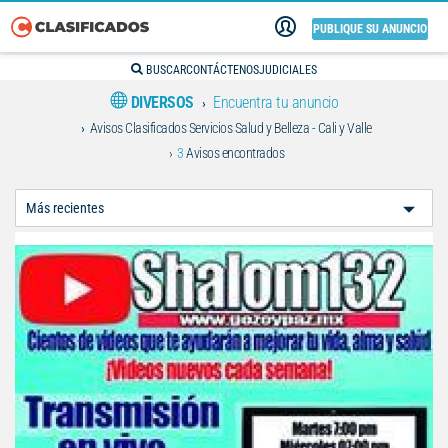
PUBLIQUE SU ANUNCIO
BUSCAR
CONTÁCTENOS
JUDICIALES
DIVERSOS
Encuentra tu anuncio
Avisos Clasificados Servicios Salud y Belleza - Cali y Valle
3
Avisos encontrados
Ordenar
Por: